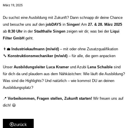
März 19, 2025
Du suchst eine Ausbildung mit Zukunft? Dann schnapp dir deine Chance
und besuche uns auf den
jobDAYS
in
Singen
! Am
27. & 28. März 2025
ab
8:30 Uhr
in der
Stadthalle Singen
zeigen wir dir, was bei der
Liqui
Filter GmbH
geht.
👨‍💼
Industriekaufmann (m/w/d)
– mit oder ohne Zusatzqualifikation
🔧
Konstruktionsmechaniker (m/w/d)
– für alle, die gern anpacken
Unser
Ausbildungsleiter Luca Kramer
und Azubi
Lena Schaible
sind
für dich da und plaudern aus dem Nähkästchen: Wie läuft die Ausbildung?
Was sind die Highlights? Und natürlich – wie kommst DU an deinen
Ausbildungsplatz?
📍
Vorbeikommen, Fragen stellen, Zukunft starten!
Wir freuen uns auf
dich! 😃
zurück