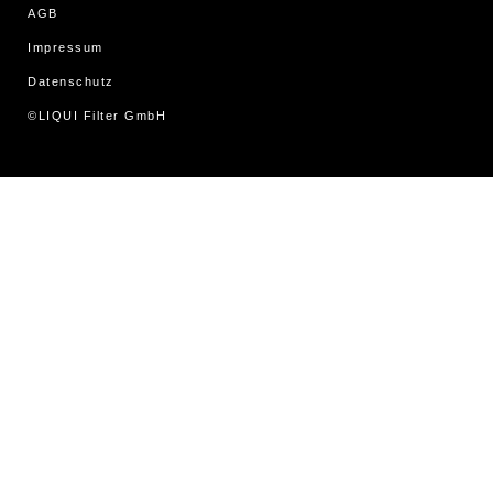
AGB
Impressum
Datenschutz
©LIQUI Filter GmbH
WordPress Cookie Hinweis von Real Cookie Banner