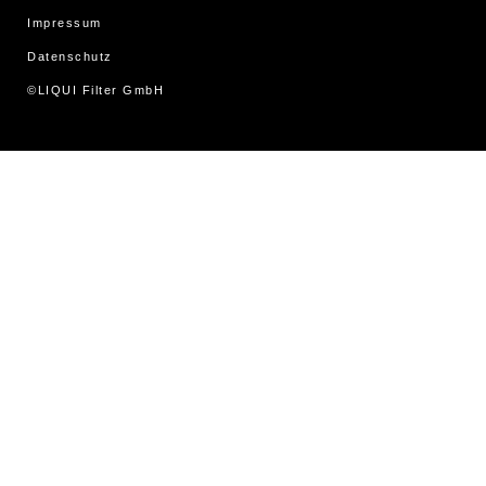
Impressum
Datenschutz
©LIQUI Filter GmbH
WordPress Cookie Hinweis von Real Cookie Banner