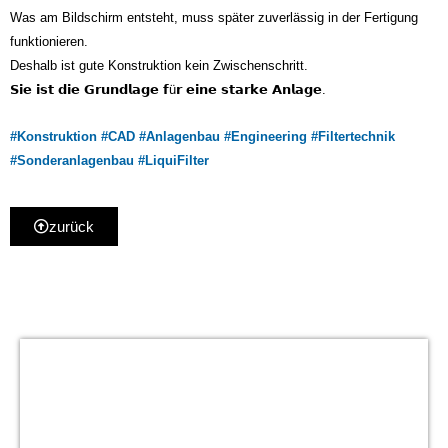
Was am Bildschirm entsteht, muss später zuverlässig in der Fertigung
funktionieren.
Deshalb ist gute Konstruktion kein Zwischenschritt.
𝗦𝗶𝗲 𝗶𝘀𝘁 𝗱𝗶𝗲 𝗚𝗿𝘂𝗻𝗱𝗹𝗮𝗴𝗲 𝗳ü𝗿 𝗲𝗶𝗻𝗲 𝘀𝘁𝗮𝗿𝗸𝗲 𝗔𝗻𝗹𝗮𝗴𝗲.
#Konstruktion
#CAD
#Anlagenbau
#Engineering
#Filtertechnik
#Sonderanlagenbau
#LiquiFilter
zurück