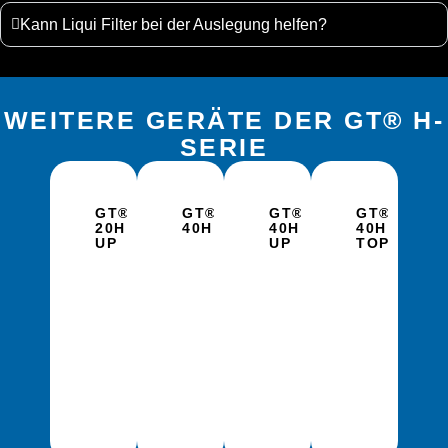
Kann Liqui Filter bei der Auslegung helfen?
WEITERE GERÄTE DER GT® H-
SERIE
GT®
GT®
GT®
GT®
20H
40H
40H
40H
UP
UP
TOP