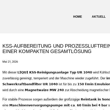
Inhalt
springen
HOME
AKTUELL
KSS-AUFBEREITUNG UND PROZESSLUFTREI
EINER KOMPAKTEN GESAMTLÖSUNG
Mai 21, 2026
Mit dieser 𝗟𝗜𝗤𝗨𝗜 𝗞𝗦𝗦-𝗥𝗲𝗶𝗻𝗶𝗴𝘂𝗻𝗴𝘀𝗮𝗻𝗹𝗮𝗴𝗲 𝗧𝘆𝗽 𝗨𝗥 𝟭𝟬𝟰𝟬 wird Kühl
zuverlässig gereinigt, temperiert und der Maschine wieder zugeführt. Der 𝗶𝗻𝘁𝗲𝗴
𝗦𝗰𝗵𝘄𝗲𝗿𝗸𝗿𝗮𝗳𝘁𝗯𝗮𝗻𝗱𝗳𝗶𝗹𝘁𝗲𝗿 𝗨𝗥 𝟭𝟬𝟰𝟬 ist für bis zu 𝟭𝟱𝟬 𝗹/𝗺𝗶𝗻 𝗘𝗺𝘂𝗹𝘀
wird durch eine 𝗠𝗮𝗴𝗻𝗲𝘁𝘄𝗮𝗹𝘇𝗲 𝗠𝗪 𝟮𝟰𝟬 zur Abscheidung magnetischer 
Für stabile Prozesse sorgen außerdem der großzügige 𝗥𝗲𝗶𝗻𝘁𝗮𝗻𝗸 𝗶𝗻 𝗦𝗼𝗻𝗱𝗲
eine 𝗠𝗮𝘀𝗰𝗵𝗶𝗻𝗲𝗻𝘃𝗲𝗿𝘀𝗼𝗿𝗴𝘂𝗻𝗴𝘀𝗽𝘂𝗺𝗽𝗲 𝗺𝗶𝘁 𝗰𝗮. 𝟲𝟬 𝗹/𝗺𝗶𝗻 𝗯𝗲𝗶 𝟰 𝗯𝗮