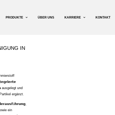
PRODUKTE
ÜBER UNS
KARRIERE
KONTAKT
NIGUNG IN
schmierstoff
𝗿𝗶𝗲𝗿𝘁𝗲
𝗶𝗼𝗻 ausgelegt und
Partikel ergänzt.
𝗮𝘂𝘀𝗳ü𝗵𝗿𝘂𝗻𝗴,
 sowie ein