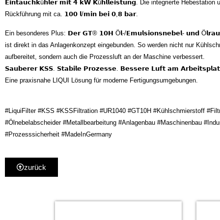
𝗘𝗶𝗻𝘁𝗮𝘂𝗰𝗵𝗸ü𝗵𝗹𝗲𝗿 𝗺𝗶𝘁 𝟰 𝗸𝗪 𝗞ü𝗵𝗹𝗹𝗲𝗶𝘀𝘁𝘂𝗻𝗴. Die integrierte Hebestatio
Rückführung mit ca. 𝟭𝟬𝟬 𝗹/𝗺𝗶𝗻 𝗯𝗲𝗶 𝟬,𝟴 𝗯𝗮𝗿.
Ein besonderes Plus: 𝗗𝗲𝗿 𝗚𝗧® 𝟭𝟬𝗛 Ö𝗹-/𝗘𝗺𝘂𝗹𝘀𝗶𝗼𝗻𝘀𝗻𝗲𝗯𝗲𝗹- 𝘂𝗻𝗱 Ö𝗹𝗿𝗮𝘂𝗰
ist direkt in das Anlagenkonzept eingebunden. So werden nicht nur Kühlschm
aufbereitet, sondern auch die Prozessluft an der Maschine verbessert.
𝗦𝗮𝘂𝗯𝗲𝗿𝗲𝗿 𝗞𝗦𝗦. 𝗦𝘁𝗮𝗯𝗶𝗹𝗲 𝗣𝗿𝗼𝘇𝗲𝘀𝘀𝗲. 𝗕𝗲𝘀𝘀𝗲𝗿𝗲 𝗟𝘂𝗳𝘁 𝗮𝗺 𝗔𝗿𝗯𝗲𝗶𝘁𝘀𝗽𝗹𝗮𝘁
Eine praxisnahe LIQUI Lösung für moderne Fertigungsumgebungen.
#LiquiFilter #KSS #KSSFiltration #UR1040 #GT10H #Kühlschmierstoff #Filtr
#Ölnebelabscheider #Metallbearbeitung #Anlagenbau #Maschinenbau #Indus
#Prozesssicherheit #MadeInGermany
zurück