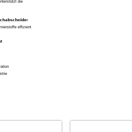
n unterstützt die
𝗵𝗮𝗯𝘀𝗰𝗵𝗲𝗶𝗱𝗲r
ierstoffe effizient
𝘇.
ation
trie